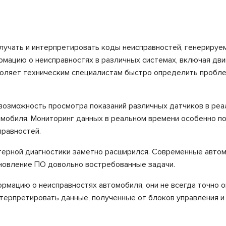
лучать и интерпретировать коды неисправностей, генерируе
мацию о неисправностях в различных системах, включая двиг
воляет техническим специалистам быстро определить пробле
возможность просмотра показаний различных датчиков в реа
омобиля. Мониторинг данных в реальном времени особенно п
правностей.
терной диагностики заметно расширился. Современные авто
бновление ПО довольно востребованные задачи.
рмацию о неисправностях автомобиля, они не всегда точно 
ерпретировать данные, полученные от блоков управления и