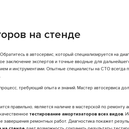
оров на стенде
Обратитесь в автосервис, который специализируется на диа
ное заключение экспертов и точные вводные для дальнейше
ем и инструментами. Опытные специалисты на СТО всегда п
.
процесс, требующий опыта и знаний. Мастер автосервиса до
ится правильно, является наличие в мастерской по ремонту 
 качественное
тестирование амортизаторов всех видов
. 
ле завершения ремонтных работ. Диагностика покажет резул
 на стенде
дает возможность сохранить результаты тестир