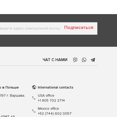
Подписаться
ЧАТ С НАМИ
о в Польше
International contacts
197 г. Варшава,
USA office
+1 805 702 2714
Mexico office
+52 (744) 602 0057
 (GMT +1)