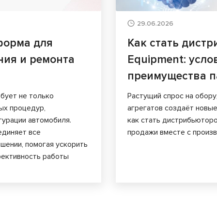
29.06.2026
форма для
Как стать дист
ния и ремонта
Equipment: усло
преимущества п
ебует не только
Растущий спрос на обор
ных процедур,
агрегатов создаёт новые
гурации автомобиля.
как стать дистрибьюторо
единяет все
продажи вместе с произ
шении, помогая ускорить
фективность работы