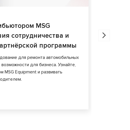
27.05.202
рибьютором MSG
Диагнос
вия сотрудничества и
сравнен
артнёрской программы
В статье ра
тормозных 
удование для ремонта автомобильных
особенности
 возможности для бизнеса. Узнайте,
м MSG Equipment и развивать
водителем.