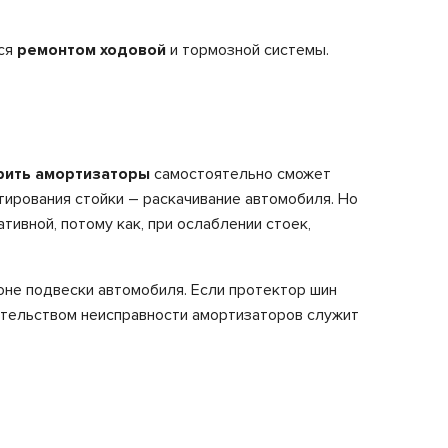
ься
ремонтом ходовой
и тормозной системы.
рить амортизаторы
самостоятельно сможет
ирования стойки – раскачивание автомобиля. Но
ивной, потому как, при ослаблении стоек,
йоне подвески автомобиля. Если протектор шин
етельством неисправности амортизаторов служит