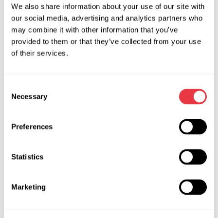
We also share information about your use of our site with
Оказывает значительное влияние на ресурс работы
our social media, advertising and analytics partners who
сайлентблоков состояние подвески и степень
may combine it with other information that you’ve
постоянной загрузки авто. Очень вредят резине
provided to them or that they’ve collected from your use
сайлентблоков температурные перепады, химические
of their services.
вещества.
Шарниры
Consent
Necessary
Selection
Плюсом этого узла, сравнительно с сайлентблоками,
является жесткость в одном или двух направлениях.
Preferences
Этому элементу не страшна грязь, а в шарнирах есть
смазка на полный срок их службы. Смазка защищена
Statistics
специальным чехлом. Но у шарниров тоже имеются
недостатки, они более чувствительны к вибрациям и
сильным ударам, сравнительно с сайлентблоками.
Marketing
Защитный чехол может повредиться и ресурс
безаварийной работы понизится.