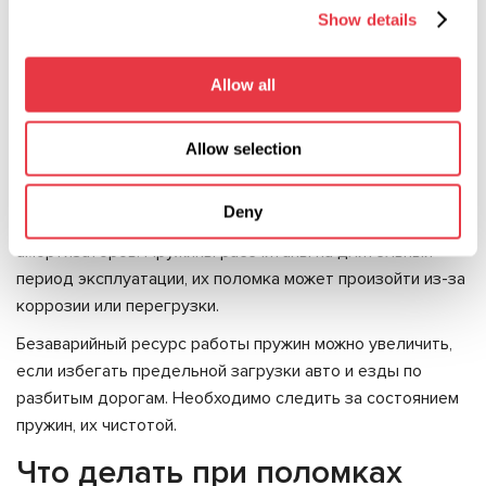
Шарниры могут повредить жесткие удары. Негативно
Show details
влияет на ресурс их использования, ненадлежащее
состояние амортизаторов.
Allow all
Пружины
Allow selection
Пружины авто подвержены износу, как и другие узлы
ходовой. Их медленное «проседание» повлияет в
Deny
дальнейшем на ресурс работы сайлентблоков и
амортизаторов. Пружины рассчитаны на длительный
период эксплуатации, их поломка может произойти из-за
коррозии или перегрузки.
Безаварийный ресурс работы пружин можно увеличить,
если избегать предельной загрузки авто и езды по
разбитым дорогам. Необходимо следить за состоянием
пружин, их чистотой.
Что делать при поломках