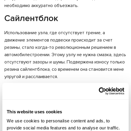
необходимо аккуратно объезжать.
Сайлентблок
Использование узла, где отсутствует трение, а
движение элементов подвески происходит за счет
резины, стало когда-то революционным решением в
автомобилестроении. Этому узлу не нужна смазка, здесь
отсутствуют зазоры и шумы. Подвержена износу только
резина сайлентблока, со временем она становится мене
упругой и расслаивается.
Часто пластичный элемент отсоединяется от основы,
теряется упругость и увеличивается люфт. Износ
зависит от начального монтажа узла, степени постоянной
загрузки автомобиля. На состояние сайлентблоков
This website uses cookies
влияет дорожная пыль, влага, коррозия, которые
We use cookies to personalise content and ads, to
приводят к разрушению контактов между резиной и
provide social media features and to analyse our traffic.
металлической основой.