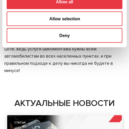
Allow all
прибыли, а также оплачивать коммунальные услуги.
Подвести итоги по капиталовложениям вы сможете
Allow selection
самостоятельно, ведь они зависят от многих факторов, в
том числе, и от региона России, ведь ценовая политика в
Москве и Иркутске существенно разнится. Главное –
Deny
имейте позитивный настрой и не отступайте от своей
цели, ведь услуги шиномонтажа нужны всем
автомобилистам во всех населенных пунктах, и при
правильном подходе к делу вы никогда не будете в
минусе!
АКТУАЛЬНЫЕ НОВОСТИ
СТАТЬИ