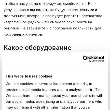
чтобы о вас узнало максимум автомобилистов. Если
услуги вашего шиномонтажа будут качественными и
доступными, вскоре на вас будет работать бесплатное
«сарафанное радио» и вы сможете сэкономить на
рекламе. Не забывайте и о программе лояльности для
постоянных клиентов.
Какое оборудование
используется на
шиномонтаже?
This website uses cookies
Предлагаем рассмотреть основной набор оснащения
We use cookies to personalise content and ads, to
для мастерской шиномонтажных услуг бюджетного
provide social media features and to analyse our traffic.
уровня:
We also share information about your use of our site with
балансировочный стенд;
our social media, advertising and analytics partners who
шиномонтажный станок;
may combine it with other information that you’ve