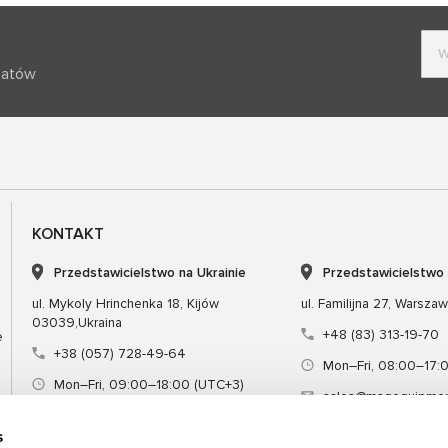
batów
KONTAKT
Przedstawicielstwo na Ukrainie
Przedstawicielstwo
ul. Mykoly Hrinchenka 18, Kijów
ul. Familijna 27, Warsza
03039,Ukraina
+48 (83) 313-19-70
e
+38 (057) 728-49-64
Mon–Fri, 08:00–17:
Mon–Fri, 09:00–18:00 (UTC+3)
sales@msgequipmen
sales@msg.equipment
s