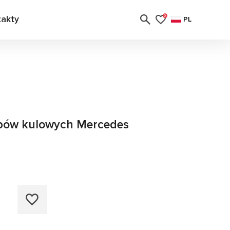
takty
0
PL
ubów kulowych Mercedes