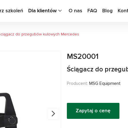
rz szkoleń
Dla klientów
O nas
FAQ
Blog
Kon
Ściągacz do przegubów kulowych Mercedes
MS20001
Ściągacz do przeg
Producent:
MSG Equipment
Zapytaj o cenę