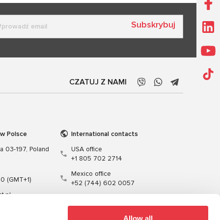
Subskrybuj
CZATUJ Z NAMI
 w Polsce
International contacts
wa 03-197, Poland
USA office
+1 805 702 2714
Mexico office
00 (GMT+1)
+52 (744) 602 0057
t.pl
Allow all