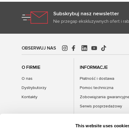
Subskrybuj nasz newsletter
Nie przegap ekskluzywnych ofert i ra
OBSERWUJ NAS
O FIRMIE
INFORMACJE
O nas
Płatność i dostawa
Dystrybutorzy
Pomoc techniczna
Kontakty
Zobowiązania gwarancyjn
Serwis posprzedażowy
FAQ
Blog
This website uses cookie