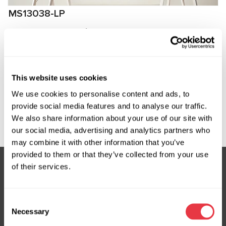
MS13038-LP
Złącze niskiego ciśnienia do podłączenia do
sprężarek Kia
Producent:
MSG Equipment
This website uses cookies
We use cookies to personalise content and ads, to
provide social media features and to analyse our traffic.
Zapytaj o cenę
We also share information about your use of our site with
our social media, advertising and analytics partners who
may combine it with other information that you’ve
provided to them or that they’ve collected from your use
of their services.
Subskrybuj nasz newsletter
Consent
Nie przegap ekskluzywnych ofert i rabatów
Necessary
Selection