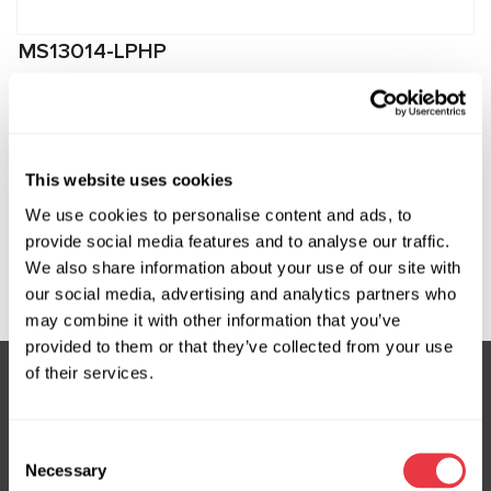
MS13014-LPHP
Zestaw złączek do podłączenia do sprężarek
Chevrolet, Daewoo, Alfa Romeo, Fiat, Lancia
Producent:
MSG Equipment
This website uses cookies
We use cookies to personalise content and ads, to
provide social media features and to analyse our traffic.
We also share information about your use of our site with
Zapytaj o cenę
our social media, advertising and analytics partners who
may combine it with other information that you’ve
provided to them or that they’ve collected from your use
of their services.
Subskrybuj nasz newsletter
Consent
Nie przegap ekskluzywnych ofert i rabatów
Necessary
Selection