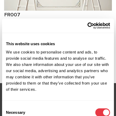
FR007
Oprogramowanie dla FlexRay Audi A4, Q7, Q8, A6
C8
Producent:
MSG Equipment
This website uses cookies
We use cookies to personalise content and ads, to
provide social media features and to analyse our traffic.
We also share information about your use of our site with
Zapytaj o cenę
our social media, advertising and analytics partners who
may combine it with other information that you’ve
provided to them or that they’ve collected from your use
of their services.
Subskrybuj nasz newsletter
Consent
Nie przegap ekskluzywnych ofert i rabatów
Necessary
Selection