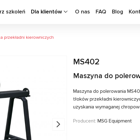
rz szkoleń
Dla klientów
O nas
FAQ
Blog
Kon
a przekładni kierowniczych
MS402
Maszyna do polerow
Maszyna do polerowania MS402
tłoków przekładni kierowniczych
uzyskania wymaganej chropowa
Producent:
MSG Equipment