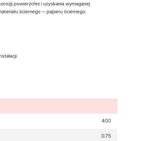
orozji powierzchni i uzyskania wymaganej
eriału ściernego – papieru ściernego.
talacji.
400
0.75