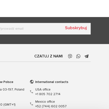
Subskrybuj
CZATUJ Z NAMI
 w Polsce
International contacts
wa 03-197, Poland
USA office
+1 805 702 2714
Mexico office
00 (GMT+1)
+52 (744) 602 0057