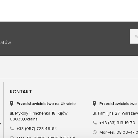
batów
KONTAKT
Przedstawicielstwo na Ukrainie
Przedstawicielstwo
ul. Mykoly Hrinchenka 18, Kijów
ul. Familijna 27, Warsza
03039,Ukraina
+48 (83) 313-19-70
e
+38 (057) 728-49-64
Mon–Fri, 08:00–17: