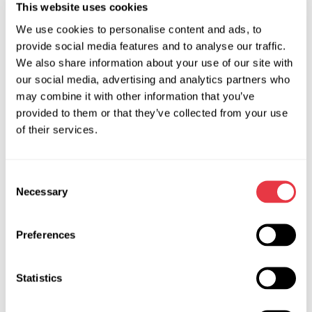
This website uses cookies
We use cookies to personalise content and ads, to
provide social media features and to analyse our traffic.
OEM
We also share information about your use of our site with
our social media, advertising and analytics partners who
MS33404, 011003001158R, 157501200500,
may combine it with other information that you’ve
157502200500, 157503230500, 2027920HOE, 240028,
provided to them or that they’ve collected from your use
2719126B, 2723564, 2723564E, 2726652, 2726656,
of their services.
2726689, 3015H021, 3630007000, 3630007100,
3630008000, 363002F000, 363002F050, 363002M410,
363002U000, 363002U100, 41069, 415002, 5241212508,
Consent
5241222308, 5241252008, 556404RIV, 556590RIV,
Necessary
Selection
615002, 723564, 9092266, A3766VALEO, AEG9022,
AL04733, ALA3952, CAS15H02GS, CAS15H18GS,
Preferences
CAS32H00GS, CMAH00, CVAH02, IBSG4U022,
IBSG4U036, IBSG4U051, IBSG4U22, LRC00024, LRC00044,
UD102347VALEOA
Statistics