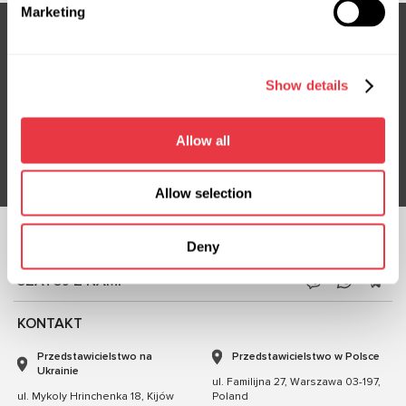
Marketing
Subskrybuj nasz newsletter
Show details
Nie przegap ekskluzywnych ofert i rabatów
Allow all
Subskrybuj
Allow selection
Deny
OBSERWUJ NAS
CZATUJ Z NAMI
KONTAKT
Przedstawicielstwo na
Przedstawicielstwo w Polsce
Ukrainie
ul. Familijna 27, Warszawa 03-197,
ul. Mykoly Hrinchenka 18, Kijów
Poland