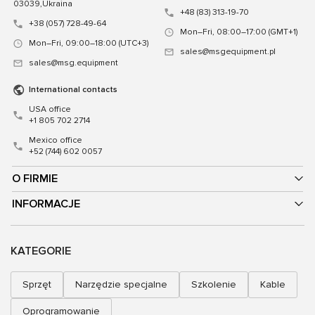
03039,Ukraina
+48 (83) 313-19-70
+38 (057) 728-49-64
Mon–Fri, 08:00–17:00 (GMT+1)
Mon–Fri, 09:00–18:00 (UTC+3)
sales@msgequipment.pl
sales@msg.equipment
International contacts
USA office
+1 805 702 2714
Mexico office
+52 (744) 602 0057
O FIRMIE
INFORMACJE
KATEGORIE
Sprzęt
Narzędzie specjalne
Szkolenie
Kable
Oprogramowanie