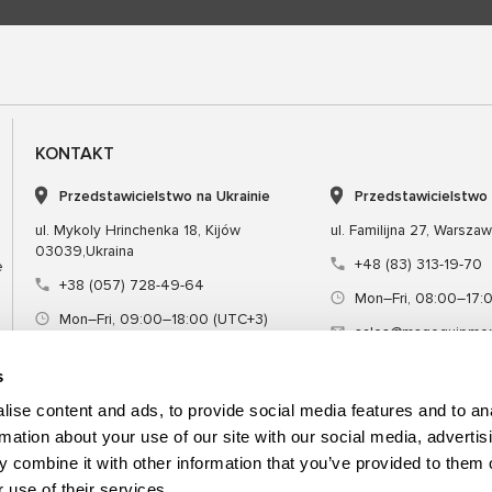
KONTAKT
Przedstawicielstwo na Ukrainie
Przedstawicielstwo
ul. Mykoly Hrinchenka 18, Kijów
ul. Familijna 27, Warsza
03039,Ukraina
+48 (83) 313-19-70
e
+38 (057) 728-49-64
Mon–Fri, 08:00–17:
Mon–Fri, 09:00–18:00 (UTC+3)
sales@msgequipmen
sales@msg.equipment
s
ise content and ads, to provide social media features and to an
rmation about your use of our site with our social media, advertis
 combine it with other information that you’ve provided to them o
Sprzęt
Narzędzie specjalne
Szkol
 use of their services.