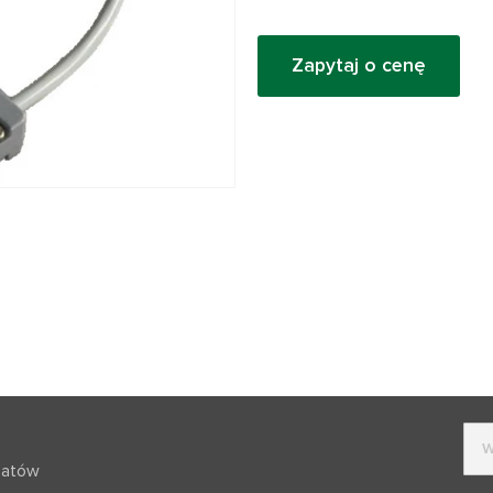
Zapytaj o cenę
batów