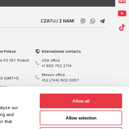
CZATUJ Z NAMI
 w Polsce
International contacts
wa 03-197, Poland
USA office
+1 805 702 2714
Mexico office
00 (GMT+1)
+52 (744) 602 0057
t.pl
Allow all
alyse our
ing and
Allow selection
r that
enie
Kable
Oprogramowanie