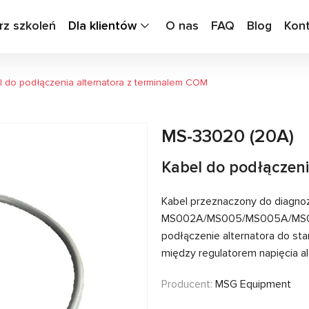
rz szkoleń
Dla klientów
O nas
FAQ
Blog
Kon
l do podłączenia alternatora z terminalem COM
MS-33020 (20A)
Kabel do podłączen
Kabel przeznaczony do diagno
MS002A/MS005/MS005A/MS008.
podłączenie alternatora do st
między regulatorem napięcia al
Producent:
MSG Equipment