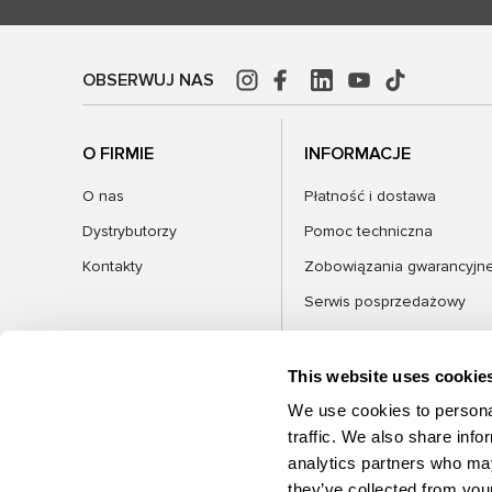
OBSERWUJ NAS
O FIRMIE
INFORMACJE
O nas
Płatność i dostawa
Dystrybutorzy
Pomoc techniczna
Kontakty
Zobowiązania gwarancyjn
Serwis posprzedażowy
FAQ
Blog
This website uses cookie
We use cookies to personal
traffic. We also share info
analytics partners who may
KATEGORIE
they’ve collected from your