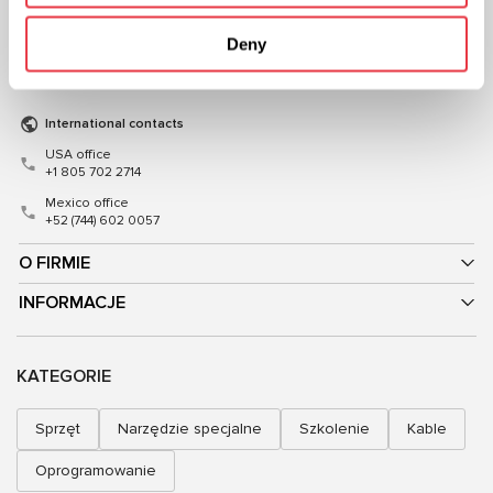
+48 (83) 313-19-70
+38 (057) 728-49-64
Mon–Fri, 08:00–17:00 (GMT+1)
Deny
Mon–Fri, 09:00–18:00 (UTC+3)
sales@msgequipment.pl
sales@msg.equipment
International contacts
USA office
+1 805 702 2714
Mexico office
+52 (744) 602 0057
O FIRMIE
INFORMACJE
KATEGORIE
Sprzęt
Narzędzie specjalne
Szkolenie
Kable
Oprogramowanie