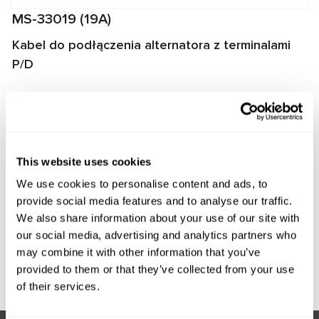
MS-33019 (19A)
Kabel do podłączenia alternatora z terminalami
P/D
Kabel przeznaczony do diagnozowania alternatorów na
stanowiskach MS002A/MS005/MS005A/MS008. Kabel
umożliwia szybkie i prawidłowe podłączenie alternatora do
stanowiska, a także zapewnia niezawodną komunikację
This website uses cookies
między regulatorem napięcia alternatora a stanowiskiem.
We use cookies to personalise content and ads, to
Producent:
MSG Equipment
provide social media features and to analyse our traffic.
We also share information about your use of our site with
our social media, advertising and analytics partners who
may combine it with other information that you’ve
Zapytaj o cenę
provided to them or that they’ve collected from your use
of their services.