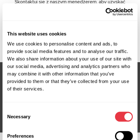
Skontaktuj się z naszym menedżerem, aby uzyskać
spersonalizowaną pomoc. Jesteśmy tutaj, aby pomóc Ci
znaleźć to, czego potrzebujesz!
This website uses cookies
Skontaktuj się z
menedżerem
We use cookies to personalise content and ads, to
provide social media features and to analyse our traffic.
We also share information about your use of our site with
our social media, advertising and analytics partners who
may combine it with other information that you’ve
provided to them or that they’ve collected from your use
Subskrybuj nasz newsletter
of their services.
Nie przegap ekskluzywnych ofert i rabatów
Consent
Subskrybuj
Necessary
Selection
Preferences