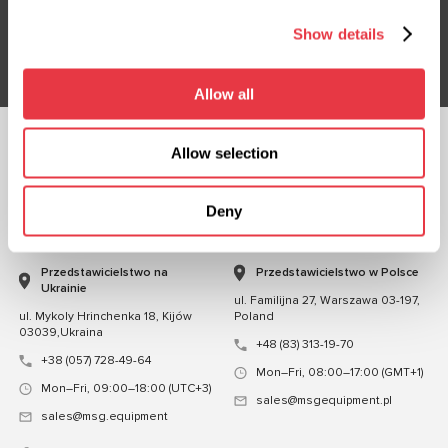
Show details
Subskrybuj
Allow all
Allow selection
OBSERWUJ NAS
CZATUJ Z NAMI
Deny
KONTAKT
Przedstawicielstwo na
Przedstawicielstwo w Polsce
Ukrainie
ul. Familijna 27, Warszawa 03-197,
ul. Mykoly Hrinchenka 18, Kijów
Poland
03039,Ukraina
+48 (83) 313-19-70
+38 (057) 728-49-64
Mon–Fri, 08:00–17:00 (GMT+1)
Mon–Fri, 09:00–18:00 (UTC+3)
sales@msgequipment.pl
sales@msg.equipment