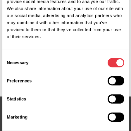
provide social media features and to analyse our traffic.
Producent:
MSG Equipment
We also share information about your use of our site with
our social media, advertising and analytics partners who
may combine it with other information that you’ve
provided to them or that they’ve collected from your use
Zapytaj o cenę
of their services.
OEM
Consent
Necessary
Selection
MS36093136R, 32221666, 36010403, 36010420,
36010597, 36011715, 36011753, 36012785, 3GS6904,
SR23406, VO107, VO107R, VO404NL00R, VO9107R
Preferences
Statistics
Marketing
Subskrybuj nasz newsletter
Nie przegap ekskluzywnych ofert i rabatów