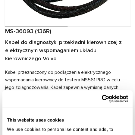
MS-36093 (136R)
Kabel do diagnostyki przekładni kierowniczej z
elektrycznym wspomaganiem układu
kierowniczego Volvo
Kabel przeznaczony do podłączenia elektrycznego
wspomagania kierownicy do testera MS561 PRO w celu
jego zdiagnozowania. Kabel zapewnia wymianę danych
między testerem a wspomaganiem elektrycznym, a także
dostarcza energię elektryczną do zespołu. Dzięki
dopasowaniu złączy kablowych i wspomagania
elektrycznego zapewnione jest szybkie i niezawodne
This website uses cookies
połączenie.
We use cookies to personalise content and ads, to