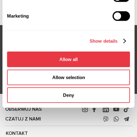
VW402NLR0R, VW402SLA0R, VW433NL00R,
VW434NL00R, VW9137R, VW9138R, VW9141R
Marketing
Show details
Subskrybuj nasz newsletter
Nie przegap ekskluzywnych ofert i rabatów
Allow all
Subskrybuj
Allow selection
Deny
OBSERWUJ NAS
CZATUJ Z NAMI
KONTAKT