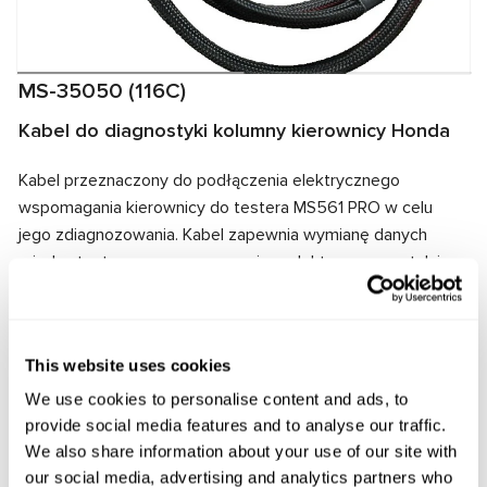
MS-35050 (116C)
Kabel do diagnostyki kolumny kierownicy Honda
Kabel przeznaczony do podłączenia elektrycznego
wspomagania kierownicy do testera MS561 PRO w celu
jego zdiagnozowania. Kabel zapewnia wymianę danych
między testerem a wspomaganiem elektrycznym, a także
dostarcza energię elektryczną do zespołu. Dzięki
dopasowaniu złączy kablowych i wspomagania
elektrycznego zapewnione jest szybkie i niezawodne
This website uses cookies
połączenie.
We use cookies to personalise content and ads, to
Producent:
MSG Equipment
provide social media features and to analyse our traffic.
We also share information about your use of our site with
our social media, advertising and analytics partners who