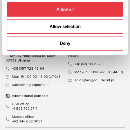
OBSERWUJ NAS
Allow all
CZATUJ Z NAMI
Allow selection
KONTAKT
Deny
Przedstawicielstwo na
Przedstawicielstwo w Polsce
Ukrainie
ul. Familijna 27, Warszawa 03-197,
ul. Mykoly Hrinchenka 18, Kijów
Poland
03039,Ukraina
+48 (83) 313-19-70
+38 (057) 728-49-64
Mon–Fri, 08:00–17:00 (GMT+1)
Mon–Fri, 09:00–18:00 (UTC+3)
sales@msgequipment.pl
sales@msg.equipment
International contacts
USA office
+1 805 702 2714
Mexico office
+52 (744) 602 0057