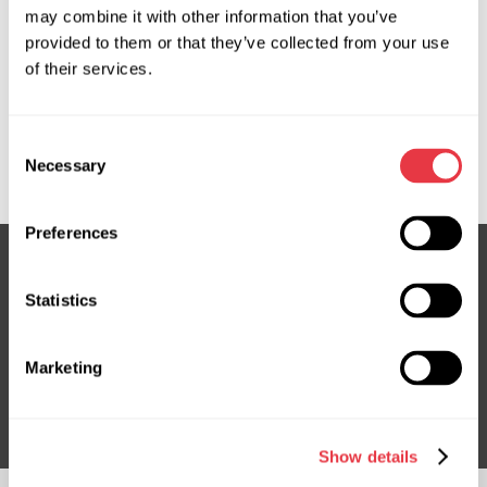
may combine it with other information that you’ve
Zapytaj o cenę
provided to them or that they’ve collected from your use
of their services.
OEM
Consent
MS35050116C, HO701R
Necessary
Selection
Preferences
Statistics
Subskrybuj nasz newsletter
Nie przegap ekskluzywnych ofert i rabatów
Marketing
Subskrybuj
Show details