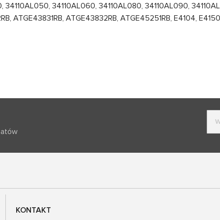
 34110AL050, 34110AL060, 34110AL080, 34110AL090, 34110AL1
B, ATGE43831RB, ATGE43832RB, ATGE45251RB, E4104, E4150, 
batów
KONTAKT