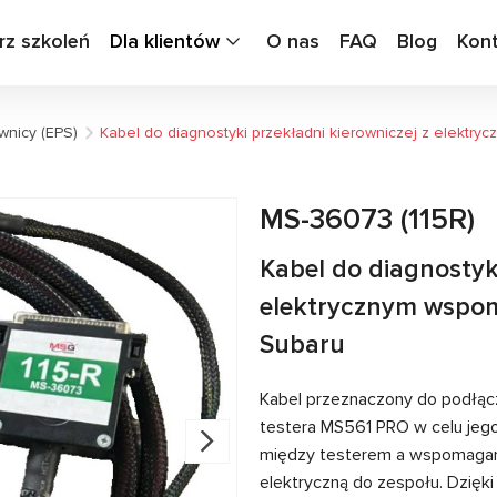
rz szkoleń
Dla klientów
O nas
FAQ
Blog
Kon
wnicy (EPS)
Kabel do diagnostyki przekładni kierowniczej z elekt
MS-36073 (115R)
Kabel do diagnostyki
elektrycznym wspo
Subaru
Kabel przeznaczony do podłąc
testera MS561 PRO w celu jeg
między testerem a wspomagani
elektryczną do zespołu. Dzięk