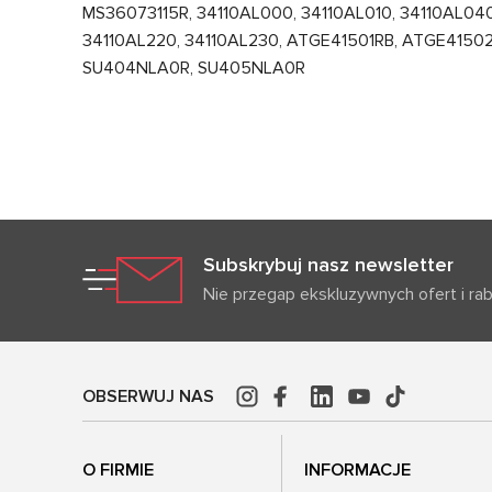
MS36073115R, 34110AL000, 34110AL010, 34110AL040,
34110AL220, 34110AL230, ATGE41501RB, ATGE41502R
SU404NLA0R, SU405NLA0R
Subskrybuj nasz newsletter
Nie przegap ekskluzywnych ofert i ra
OBSERWUJ NAS
O FIRMIE
INFORMACJE