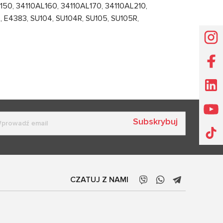
50, 34110AL160, 34110AL170, 34110AL210,
E4383, SU104, SU104R, SU105, SU105R,
Subskrybuj
CZATUJ Z NAMI