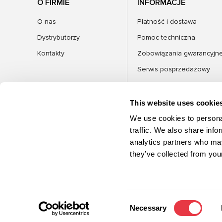
O FIRMIE
INFORMACJE
O nas
Płatność i dostawa
Dystrybutorzy
Pomoc techniczna
Kontakty
Zobowiązania gwarancyjn
Serwis posprzedażowy
FAQ
Blog
This website uses cookie
We use cookies to personal
traffic. We also share info
analytics partners who may
KATEGORIE
they’ve collected from your
©2026 MSG Equipment. Wszelkie prawa
zastrzeżone
Consent
Necessary
Selection