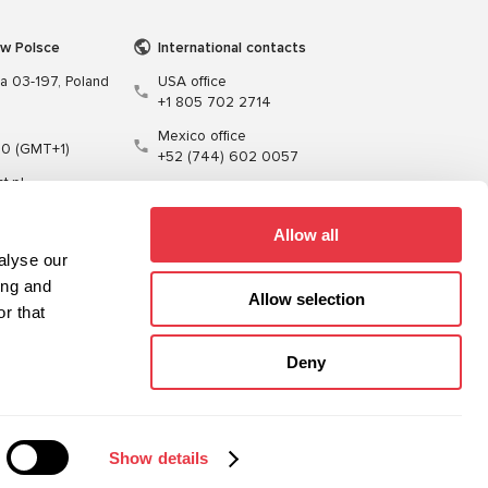
 w Polsce
International contacts
wa 03-197, Poland
USA office
+1 805 702 2714
Mexico office
00 (GMT+1)
+52 (744) 602 0057
t.pl
Allow all
alyse our
ing and
Allow selection
r that
enie
Kable
Oprogramowanie
Deny
Sitemap
Polityka prywatności
Show details