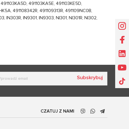
, 491103KA5D, 491103KA5E, 491103KE5D,
HK5A, 491108342R, 491109313R, 491109NC0B,
 IN303R, IN9301, IN9303, NI301, NI301R, NI302,
Subskrybuj
CZATUJ Z NAMI