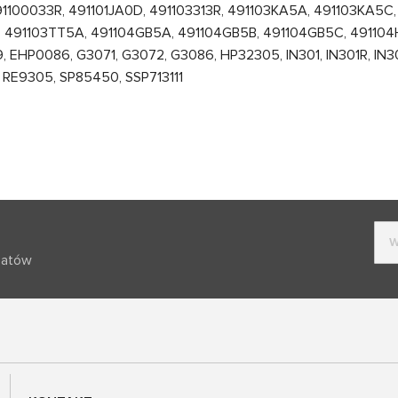
91100033R, 491101JA0D, 491103313R, 491103KA5A, 491103KA5C
, 491103TT5A, 491104GB5A, 491104GB5B, 491104GB5C, 491104
EHP0086, G3071, G3072, G3086, HP32305, IN301, IN301R, IN303,
 RE9305, SP85450, SSP713111
batów