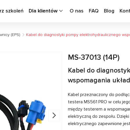
rz szkoleń
Dla klientów
O nas
FAQ
Blog
Kon
wnicy (EPS)
Kabel do diagnostyki pompy elektrohydraulicznego wsp
MS-37013 (14P)
Kabel do diagnosty
wspomagania układu
Kabel przeznaczony do podłąc
testera MS561 PRO w celu jeg
między testerem a wspomagani
elektryczną do zespołu. Dzięk
elektrycznego zapewnione jest