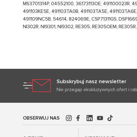
MS3701314P, 04552100, 36173113OE, 491100023R, 4
491103KE5E, 491103TA0B, 491103TA5E, 491103TA6E
491109NC5B, 54614, 824069E, CSP71311GS, DSP1669, 
NI302R, NI9301, NI9302, RE305, RE305OEM, RE305R,
Subskrybuj nasz newsletter
Nie przegap ekskluzywnych ofert i ra
OBSERWUJ NAS