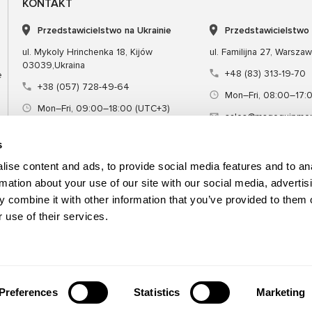
KONTAKT
Przedstawicielstwo na Ukrainie
Przedstawicielstwo
ul. Mykoly Hrinchenka 18, Kijów
ul. Familijna 27, Warsza
03039,Ukraina
+48 (83) 313-19-70
e
+38 (057) 728-49-64
Mon–Fri, 08:00–17:
Mon–Fri, 09:00–18:00 (UTC+3)
sales@msgequipmen
sales@msg.equipment
s
ise content and ads, to provide social media features and to an
rmation about your use of our site with our social media, advertis
 combine it with other information that you’ve provided to them o
Sprzęt
Narzędzie specjalne
Szkol
 use of their services.
Preferences
Statistics
Marketing