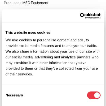
Producent:
MSG Equipment
Zapytaj o cenę
This website uses cookies
We use cookies to personalise content and ads, to
OEM
provide social media features and to analyse our traffic.
We also share information about your use of our site with
MS3601843R, 1702840, 1710002, 1714690, 1714696,
our social media, advertising and analytics partners who
1722527, 1722533, 1723467, 1723473, 1732059, 1732061,
may combine it with other information that you’ve
1732065, 1752371, 1752373, 1754788, 1762361, 1779814,
provided to them or that they’ve collected from your use
1782989, 1788616, 1789187, 1791077, 1793094, 1793100,
of their services.
1794382, 1794383, 1794392, 1803481, 1803485, 1805020,
1805030, 1805573, 1805672, 1818965, 1818966, 1819764,
1819766, 1819773, 1823699, 1823700, 1830217, 1830265,
Consent
1830266, 1831620, 1831764, 1837090, 1842146, 1842147,
Necessary
Selection
1842511, 1848536, 1849810, 1855325, 1855326, 1861246,