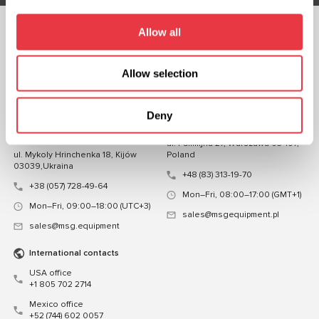
Allow all
OBSERWUJ NAS
CZATUJ Z NAMI
Allow selection
KONTAKT
Deny
Przedstawicielstwo na
Przedstawicielstwo w Polsce
Ukrainie
ul. Familijna 27, Warszawa 03-197,
ul. Mykoly Hrinchenka 18, Kijów
Poland
03039,Ukraina
+48 (83) 313-19-70
+38 (057) 728-49-64
Mon–Fri, 08:00–17:00 (GMT+1)
Mon–Fri, 09:00–18:00 (UTC+3)
sales@msgequipment.pl
sales@msg.equipment
International contacts
USA office
+1 805 702 2714
Mexico office
+52 (744) 602 0057