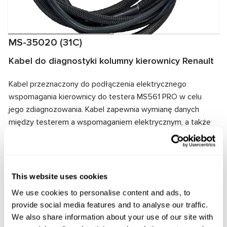
MS-35020 (31C)
Kabel do diagnostyki kolumny kierownicy Renault
Kabel przeznaczony do podłączenia elektrycznego
wspomagania kierownicy do testera MS561 PRO w celu
jego zdiagnozowania. Kabel zapewnia wymianę danych
między testerem a wspomaganiem elektrycznym, a także
dostarcza energię elektryczną do zespołu. Dzięki
dopasowaniu złączy kablowych i wspomagania
elektrycznego zapewnione jest szybkie i niezawodne
połączenie.
This website uses cookies
We use cookies to personalise content and ads, to
Producent:
MSG Equipment
provide social media features and to analyse our traffic.
We also share information about your use of our site with