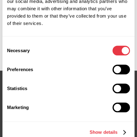
our social media, advertising and analytics partners who
may combine it with other information that you’ve
Zapytaj o cenę
provided to them or that they’ve collected from your use
of their services.
OEM
Consent
MS3502031C, 08702500, 7700419410, 7701471530,
Necessary
Selection
7701478549, CSC71305GS, JCR174, RE707R
Preferences
Statistics
Subskrybuj nasz newsletter
Nie przegap ekskluzywnych ofert i rabatów
Marketing
Subskrybuj
Show details