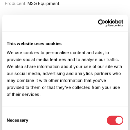
Producent:
MSG Equipment
Zapytaj o cenę
This website uses cookies
OEM
We use cookies to personalise content and ads, to
provide social media features and to analyse our traffic.
MS3702023P, 0036385SX, 04550800, 04550803,
We also share information about your use of our site with
1145100109, 150247, 17BE060SH, 17BE060SV, 17BE062,
our social media, advertising and analytics partners who
27772, 3671534, 500AVLE, 54456, 560004,
may combine it with other information that you’ve
5960000001, 6E0423156A, 6Q0423153J, 6Q0423155AB,
provided to them or that they’ve collected from your use
of their services.
6Q0423155AE, 6Q0423155C, 6Q0423155K,
6Q0423156AB, 6Q0423156C, 6Q0423156D,
6Q0423156E, 6Q0423156F, 6Q0423156G, 6Q0423156H,
Consent
6Q0423156J, 6Q0423156M, 6Q0423156Q, 6Q0423156S,
Necessary
Selection
6Q0423162BX, 6R0423155, 6R0423156, 6R0423156A,