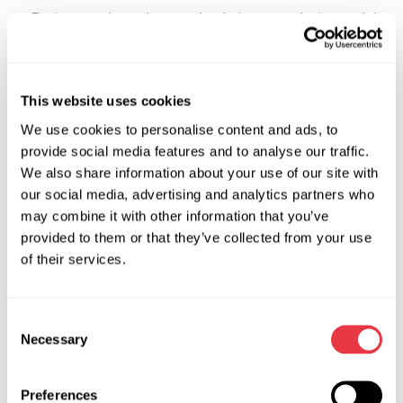
Equipo es adecuado para el trabajo con cualquier modelo
de control de dirección.
El comprador siempre puede obtener asesoramiento de
This website uses cookies
nuestros especialistas. Ofrecemos garantía en todos los
equipos que vendemos. Nuestros especialistas de soporte
We use cookies to personalise content and ads, to
técnico no sólo aconsejan sobre el mantenimiento del
provide social media features and to analyse our traffic.
MS502M. Podemos decirle qué fallos tienen los bastidores
We also share information about your use of our site with
de dirección y ayudarle a identificarlos y solucionarlos.
our social media, advertising and analytics partners who
may combine it with other information that you’ve
¡Regalos para clientes!
provided to them or that they’ve collected from your use
Comprando un soporte para diagnóstico de cremalleras de
of their services.
dirección MS502M hasta el 31.12.2018, recibirá una pinza
MS00058 de regalo. Esta herramienta universal es apta para
Consent
todas las marcas de automóviles.
Necessary
Selection
La pinza de extracción de prensaestopas MSG
MS00058
le
ayuda a extraer rápida y eficazmente el prensaestopas
Preferences
interior del cilindro hidráulico sin daños mecánicos ni