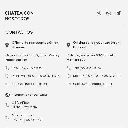
CHATEA CON
NOSOTROS
CONTACTOS
Oficina de representación en
Oficina de representación en
Ucrania
Polonia
Ucrania, Kiev 03039, calle Mykoly
Polonia, Varsovia 03-120, calle
Hrinchenka18
Familijna 27
+38 (057) 728-49-64
+48 (83) 313-19-70
Mon–Fri, 09:00–18:00 (UTC+3)
Mon–Fri, 08:00–17:00 (GMT+1)
sales@msg.equipment
sales@msgequipment.pl
International contacts
USA office
+1 805 702 2714
Mexico office
+52 (744) 602 0057