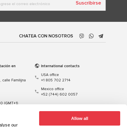
Suscribirse
CHATEA CON NOSOTROS
tación en
International contacts
USA office
 calle Familijna
+1 805 702 2714
Mexico office
+52 (744) 602 0057
00 (GMT+1)
t.pl
Allow all
alyse our