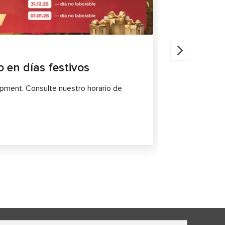
30.07.202
o en días festivos
MS561 PR
el diagn
ipment. Consulte nuestro horario de
Los sistemas
sistemas sof
significativa