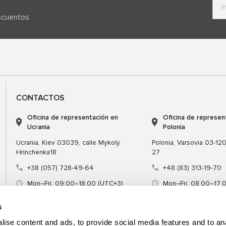
escuentos
CONTACTOS
Oficina de representación en
Oficina de represen
Ucrania
Polonia
Ucrania, Kiev 03039, calle Mykoly
Polonia, Varsovia 03-120,
Hrinchenka18
27
+38 (057) 728-49-64
+48 (83) 313-19-70
Mon–Fri, 09:00–18:00 (UTC+3)
Mon–Fri, 08:00–17:
sales@msg.equipment
sales@msgequipmen
s
ise content and ads, to provide social media features and to an