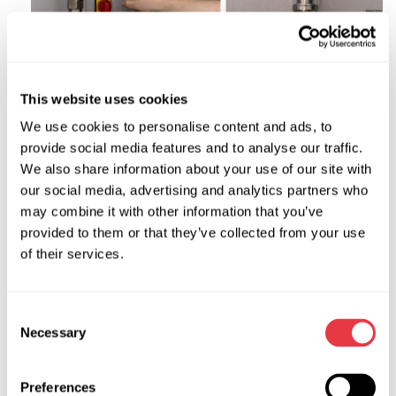
This website uses cookies
We use cookies to personalise content and ads, to
provide social media features and to analyse our traffic.
Al detener el flujo de líquido durante 15-20 segundos,
We also share information about your use of our site with
el máster simula girar el volante hasta la posición
our social media, advertising and analytics partners who
extrema y fija las lecturas del manómetro. El maestro
may combine it with other information that you’ve
abre y cierra el grifo 4-5 veces para evaluar el
provided to them or that they’ve collected from your use
funcionamiento de las válvulas por las lecturas del
of their services.
caudal de líquido - deben ser las mismas en todo
momento. Las lecturas de los manómetros de caudal y
Consent
presión deben coincidir con las especificaciones del
Necessary
Selection
catálogo de la bomba. Los manómetros de caudal y
presión deben coincidir con las especificaciones del
catálogo de la bomba.
Preferences