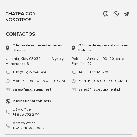
CHATEA CON
NOSOTROS
CONTACTOS
Oficina de representación en
Oficina de representación en
Ucrania
Polonia
Ucrania, Kiev 03039, calle Mykoly
Polonia, Varsovia 03-120, calle
Hrinchenka18
Familijna 27
+38 (057) 728-49-64
+48 (83) 313-19-70
Mon–Fri, 09:00–18:00 (UTC+3)
Mon–Fri, 08:00–17:00 (GMT+1)
sales@msg.equipment
sales@msgequipment.pl
International contacts
USA office
+1 805 702 2714
Mexico office
+52 (744) 602 0057