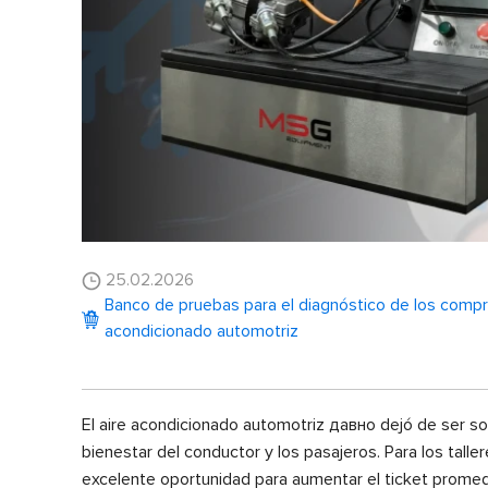
25.02.2026
Banco de pruebas para el diagnóstico de los compr
acondicionado automotriz
El aire acondicionado automotriz давно dejó de ser sol
bienestar del conductor y los pasajeros. Para los tall
excelente oportunidad para aumentar el ticket promed