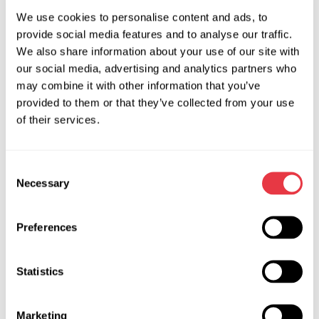
We use cookies to personalise content and ads, to
Especificaciones técnicas
provide social media features and to analyse our traffic.
We also share information about your use of our site with
Tensión de alimentación, V
400 y 230
our social media, advertising and analytics partners who
may combine it with other information that you’ve
Actualización de Software
disponible
provided to them or that they’ve collected from your use
of their services.
Control
en la pantalla táctil
Guardar los resultados del
disponible
Consent
diagnóstico
Necessary
Selection
Impresión de resultados de
disponible a través
diagnóstico
de una impresora
Preferences
Bluetooth externa
Ancho, m
2,75
Statistics
Profundidad, m
0,86
Marketing