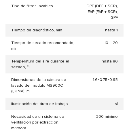
Tipo de filtros lavables
DPF (DPF + SCR),
FAP (FAP + SCR),
GPF
Tiempo de diagnóstico, min
hasta 1
Tiempo de secado recomendado,
10 – 20
min
Temperatura del aire durante el
hasta 80
secado, °C
Dimensiones de la cámara de
1.6×0.75×0.95
lavado del módulo MS900C
(L×P×A), m
Iluminación del área de trabajo
sí
Necesidad de un sistema de
300 mínimo
ventilación por extracción,
m3/hora