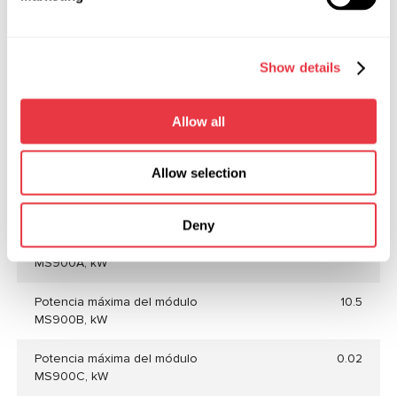
Alto, m
2,07
Peso, kg
636
Show details
Presión de aire de trabajo, bar
de 6 a 8
Allow all
Consumo máximo de aire, l/min
200
Fluido de servicio
agua
Allow selection
Capacidad del tanque, l
250
Deny
Potencia máxima del módulo
12
MS900A, kW
Potencia máxima del módulo
10.5
MS900В, kW
Potencia máxima del módulo
0.02
MS900C, kW