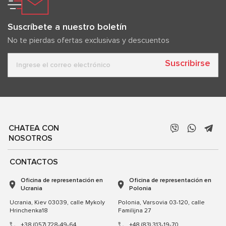
Suscríbete a nuestro boletín
No te pierdas ofertas exclusivas y descuentos
Suscribirse
CHATEA CON
NOSOTROS
CONTACTOS
Oficina de representación en
Oficina de representación en
Ucrania
Polonia
Ucrania, Kiev 03039, calle Mykoly
Polonia, Varsovia 03-120, calle
Hrinchenka18
Familijna 27
+38 (057) 728-49-64
+48 (83) 313-19-70