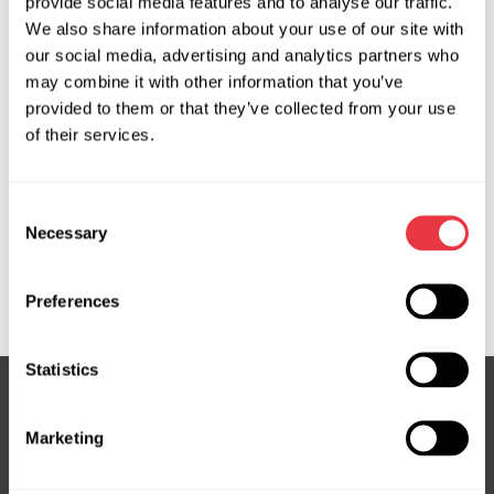
provide social media features and to analyse our traffic.
Solicitar precio
We also share information about your use of our site with
our social media, advertising and analytics partners who
may combine it with other information that you’ve
OEM
provided to them or that they’ve collected from your use
of their services.
MS3603672R, 3GS2904, 3GS2904OE, 53600T0GA01,
53600T1GG11, 53600T1VG11, 53600T1WXA01,
Consent
53600T1WXA02, 53601T0AA01, 53601T1GG11,
Necessary
Selection
53601T1VG11, 53601T1WA01, ATGE41131RB, ATGE41132RB,
ATGE41801RB, ATGE41802RB, E4113, E4180, HO114,
HO114OEM, HO114R, HO414NLA0R, HO9114R
Preferences
Statistics
Marketing
Suscríbete a nuestro boletín
No te pierdas ofertas exclusivas y descuentos