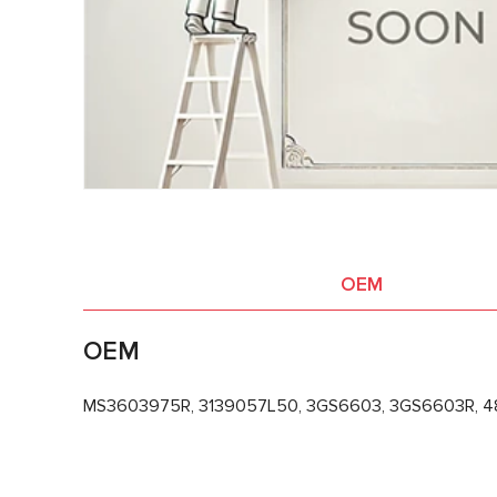
OEM
OEM
MS3603975R, 3139057L50, 3GS6603, 3GS6603R, 48