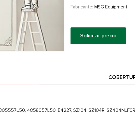
Fabricante:
MSG Equipment
Solicitar precio
COBERTUR
05557L50, 4858057L50, E4227, SZ104, SZ104R, SZ404NLF0R