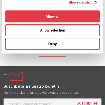
Show details
Expomecanica 2026, que se celebrará del 29 al 31
de mayo en EXPONOR - Feira Internacional do
Porto, Portugal. Visítenos en el stand 2C15 y
Allow all
conozca nuestro equipamiento de cerca.
Allow selection
Deny
Mostrar más
Suscríbete a nuestro boletín
No te pierdas ofertas exclusivas y descuentos
Suscribirse