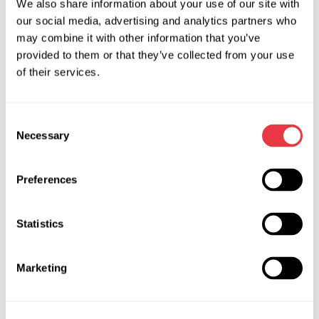
We also share information about your use of our site with
reparación y diagnóstico de vehículos.
our social media, advertising and analytics partners who
¡Esperamos verle en la exposición!
may combine it with other information that you’ve
provided to them or that they’ve collected from your use
of their services.
NOTICIAS RELEVANTES
Consent
Necessary
Selection
EXPOSICIONES
Preferences
Statistics
07.05.2026
Marketing
MSG Equipment en Expomecanica 2026
El equipo de MSG Equipment le invita a la
exposición internacional de automoción