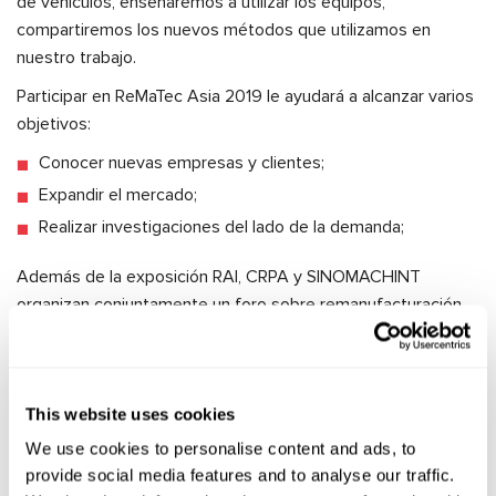
de vehículos, enseñaremos a utilizar los equipos,
compartiremos los nuevos métodos que utilizamos en
nuestro trabajo.
Participar en ReMaTec Asia 2019 le ayudará a alcanzar varios
objetivos:
Conocer nuevas empresas y clientes;
Expandir el mercado;
Realizar investigaciones del lado de la demanda;
Además de la exposición RAI, CRPA y SINOMACHINT
organizan conjuntamente un foro sobre remanufacturación.
En el foro, representantes de empresas de todo el mundo
compartirán sus conocimientos y experiencias.
Invitamos a todos a visitar nuestro stand 3C10, Hall 3 en
This website uses cookies
ReMaTec Asia 2019. Aquí podrá ver nuestros últimos
We use cookies to personalise content and ads, to
desarrollos, stands de reparación y herramientas, hablar con
provide social media features and to analyse our traffic.
nuestros expertos y obtener asesoramiento experto sobre