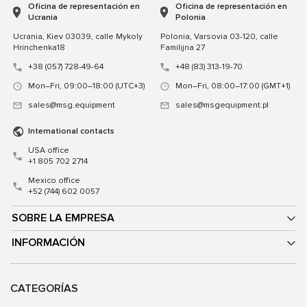
Oficina de representación en
Oficina de representación en
Ucrania
Polonia
Ucrania, Kiev 03039, calle Mykoly
Polonia, Varsovia 03-120, calle
Hrinchenka18
Familijna 27
+38 (057) 728-49-64
+48 (83) 313-19-70
Mon–Fri, 09:00–18:00 (UTC+3)
Mon–Fri, 08:00–17:00 (GMT+1)
sales@msg.equipment
sales@msgequipment.pl
International contacts
USA office
+1 805 702 2714
Mexico office
+52 (744) 602 0057
SOBRE LA EMPRESA
INFORMACIÓN
CATEGORÍAS