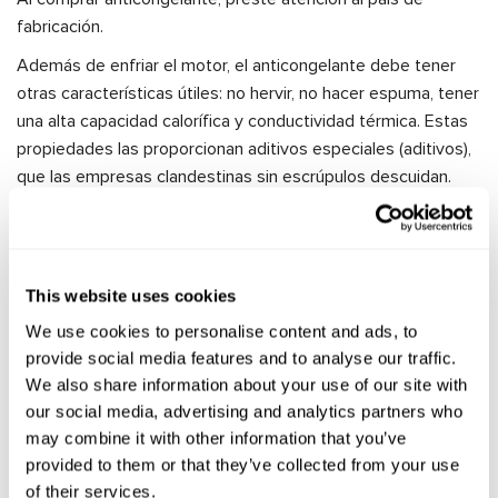
fabricación.
Además de enfriar el motor, el anticongelante debe tener
otras características útiles: no hervir, no hacer espuma, tener
una alta capacidad calorífica y conductividad térmica. Estas
propiedades las proporcionan aditivos especiales (aditivos),
que las empresas clandestinas sin escrúpulos descuidan.
Cómo sustituir.
Los anticongelantes se venden en forma concentrada. Se
diluyen con agua destilada y desalinizada antes de rellenar.
This website uses cookies
Al cambiar el anticongelante, también debe tener en cuenta
We use cookies to personalise content and ads, to
la posibilidad de que se produzcan bloqueos de aire. Para
provide social media features and to analyse our traffic.
evitarlos, llene por gravedad y recuerde abrir el calentador
We also share information about your use of our site with
para que el anticongelante pase al intercambiador de calor.
our social media, advertising and analytics partners who
may combine it with other information that you’ve
Líquido de frenos
provided to them or that they’ve collected from your use
of their services.
Un líquido de frenos de mala calidad o usado puede