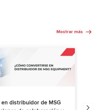
Mostrar más
ARTÍCULOS
27.05.202
 en distribuidor de MSG
Diagnóst