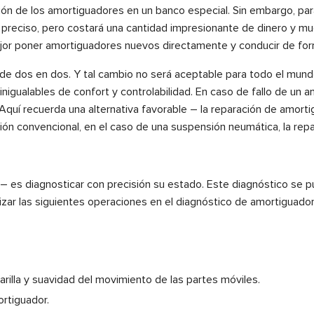
ción de los amortiguadores en un banco especial. Sin embargo, pa
s preciso, pero costará una cantidad impresionante de dinero y 
mejor poner amortiguadores nuevos directamente y conducir de f
e dos en dos. Y tal cambio no será aceptable para todo el mund
nigualables de confort y controlabilidad. En caso de fallo de un 
 Aquí recuerda una alternativa favorable – la reparación de amort
n convencional, en el caso de una suspensión neumática, la rep
 – es diagnosticar con precisión su estado. Este diagnóstico se p
lizar las siguientes operaciones en el diagnóstico de amortiguado
arilla y suavidad del movimiento de las partes móviles.
rtiguador.