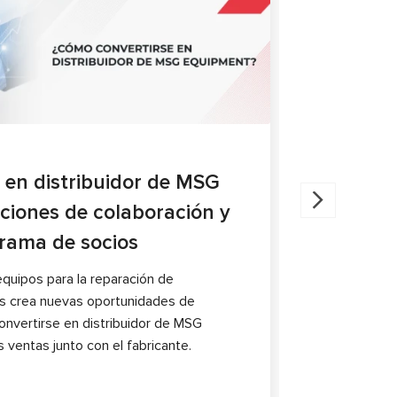
ARTÍCULOS
27.05.202
 en distribuidor de MSG
Diagnóst
ciones de colaboración y
compara
grama de socios
El artículo 
pinzas de fr
quipos para la reparación de
característic
 crea nuevas oportunidades de
nvertirse en distribuidor de MSG
 ventas junto con el fabricante.