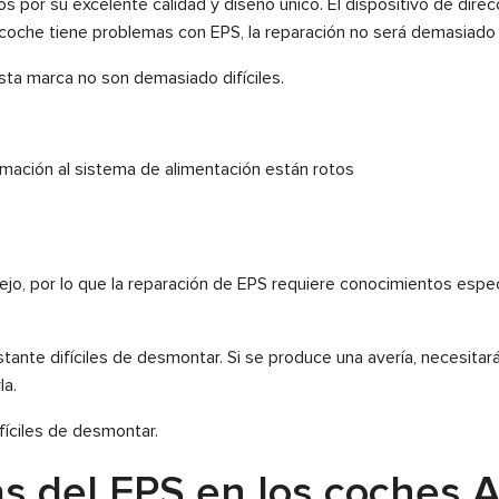
por su excelente calidad y diseño único. El dispositivo de direcc
el coche tiene problemas con EPS, la reparación no será demasiado di
ta marca no son demasiado difíciles.
rmación al sistema de alimentación están rotos
ejo, por lo que la reparación de EPS requiere conocimientos espec
astante difíciles de desmontar. Si se produce una avería, necesita
la.
fíciles de desmontar.
s del EPS en los coches 