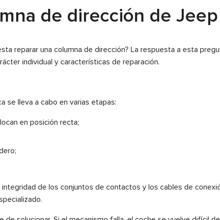
umna de dirección de Jeep
ta reparar una columna de dirección? La respuesta a esta pregu
rácter individual y características de reparación.
ca se lleva a cabo en varias etapas:
locan en posición recta;
dero;
integridad de los conjuntos de contactos y los cables de conexió
specializado.
de solucionar. Si el mecanismo falla, el coche se vuelve difícil d