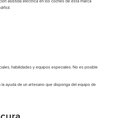
ión asistida eléctrica en los coches de esta marca
fícil.
iales, habilidades y equipos especiales. No es posible
rá la ayuda de un artesano que disponga del equipo de
Acura