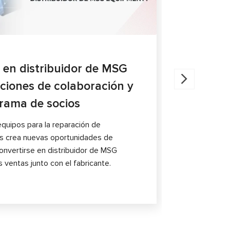
27.05.202
 en distribuidor de MSG
Diagnóst
ciones de colaboración y
compara
grama de socios
El artículo 
pinzas de fr
quipos para la reparación de
característic
 crea nuevas oportunidades de
nvertirse en distribuidor de MSG
 ventas junto con el fabricante.