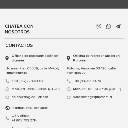
CHATEA CON
NOSOTROS
CONTACTOS
Oficina de representación en
Oficina de representación en
Ucrania
Polonia
Ucrania, Kiev 03039, calle Mykoly
Polonia, Varsovia 03-120, calle
Hrinchenka18
Familijna 27
+38 (057) 728-49-64
+48 (83) 313-19-70
Mon–Fri, 09:00–18:00 (UTC+3)
Mon–Fri, 08:00–17:00 (GMT+1)
sales@msg.equipment
sales@msgequipment.pl
International contacts
USA office
+1 805 702 2714