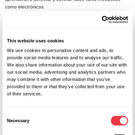
como electrónicos.
Además, el curso incluye el trabajo con software para
codificación, adaptación y calibración de unidades de
control, lo cual es una parte fundamental en la reparación de
sistemas EPS modernos.
This website uses cookies
Para quién es este curso
We use cookies to personalise content and ads, to
provide social media features and to analyse our traffic.
Especialistas en reparación y diagnóstico de cremalleras,
We also share information about your use of our site with
bombas y unidades de control de dirección.
our social media, advertising and analytics partners who
Técnicos en reparación de sistemas eléctricos.
may combine it with other information that you’ve
Profesionales de talleres que trabajen con vehículos
provided to them or that they’ve collected from your use
of their services.
eléctricos e híbridos.
Todos aquellos que deseen profundizar en el trabajo con
EPS y convertirse en expertos en el área.
Consent
Necessary
Selection
Requisitos para los participantes