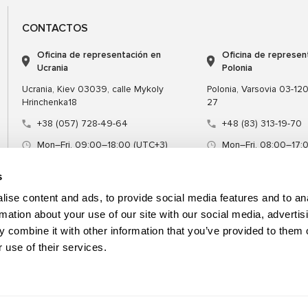
CONTACTOS
Oficina de representación en
Oficina de represen
Ucrania
Polonia
Ucrania, Kiev 03039, calle Mykoly
Polonia, Varsovia 03-120,
Hrinchenka18
27
+38 (057) 728-49-64
+48 (83) 313-19-70
Mon–Fri, 09:00–18:00 (UTC+3)
Mon–Fri, 08:00–17:
sales@msg.equipment
sales@msgequipmen
s
ise content and ads, to provide social media features and to an
rmation about your use of our site with our social media, advertis
 combine it with other information that you’ve provided to them o
Equipamiento
Herramienta especial
 use of their services.