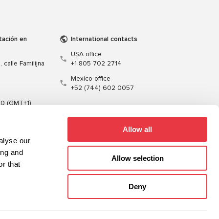
tación en
International contacts
USA office
 calle Familijna
+1 805 702 2714
Mexico office
+52 (744) 602 0057
00 (GMT+1)
t.pl
Allow all
alyse our
ing and
Allow selection
r that
Formación
Cables
Software
Deny
Sitemap
Política de privacidad