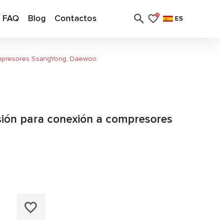
FAQ
Blog
Contactos
0
ES
compresores SsangYong, Daewoo
esión para conexión a compresores