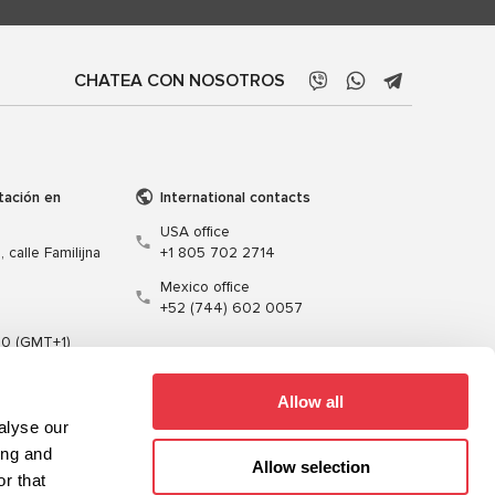
CHATEA CON NOSOTROS
tación en
International contacts
USA office
 calle Familijna
+1 805 702 2714
Mexico office
+52 (744) 602 0057
00 (GMT+1)
t.pl
Allow all
alyse our
ing and
Allow selection
r that
Formación
Cables
Software