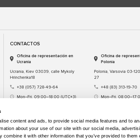
CONTACTOS
Oficina de representación en
Oficina de represen
Ucrania
Polonia
Ucrania, Kiev 03039, calle Mykoly
Polonia, Varsovia 03-120,
Hrinchenka18
27
+38 (057) 728-49-64
+48 (83) 313-19-70
Mon–Fri, 09:00–18:00 (UTC+3)
Mon–Fri, 08:00–17:
sales@msg.equipment
sales@msgequipmen
s
ise content and ads, to provide social media features and to an
rmation about your use of our site with our social media, advertis
 combine it with other information that you’ve provided to them o
Equipamiento
Herramienta especial