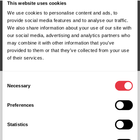
This website uses cookies
We use cookies to personalise content and ads, to
provide social media features and to analyse our traffic.
Suscríbete a nuestro boletín
We also share information about your use of our site with
our social media, advertising and analytics partners who
No te pierdas ofertas exclusivas y descuentos
may combine it with other information that you’ve
Suscribirse
provided to them or that they’ve collected from your use
of their services.
Consent
Necessary
Selection
CHATEA CON
NOSOTROS
Preferences
CONTACTOS
Oficina de representación en
Oficina de representación en
Statistics
Ucrania
Polonia
Ucrania, Kiev 03039, calle Mykoly
Polonia, Varsovia 03-120, calle