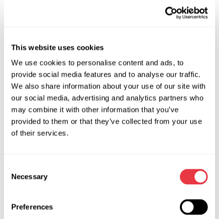
serie de ventajas significativas:
Posibilidad de mantenimiento profesional de vehículos
eléctricos Tesla
This website uses cookies
Acceso a sistemas y funciones no disponibles cuando se
We use cookies to personalise content and ads, to
utilizan escáneres universales
provide social media features and to analyse our traffic.
Rápido retorno de la inversión gracias al creciente parque
We also share information about your use of our site with
de vehículos eléctricos
our social media, advertising and analytics partners who
Ampliación de la base de clientes para incluir a
may combine it with other information that you’ve
propietarios de vehículos eléctricos
provided to them or that they’ve collected from your use
of their services.
Capacidad para realizar trabajos complejos,
anteriormente disponibles solo para concesionarios
oficiales
Consent
Reducción del tiempo de diagnóstico gracias a funciones
Necessary
Selection
especializadas
Desarrollo continuo de funcionalidades a través de
Preferences
actualizaciones de software