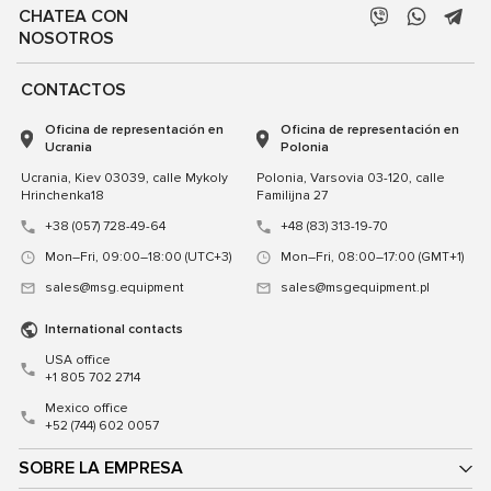
CHATEA CON
NOSOTROS
CONTACTOS
Oficina de representación en
Oficina de representación en
Ucrania
Polonia
Ucrania, Kiev 03039, calle Mykoly
Polonia, Varsovia 03-120, calle
Hrinchenka18
Familijna 27
+38 (057) 728-49-64
+48 (83) 313-19-70
Mon–Fri, 09:00–18:00 (UTC+3)
Mon–Fri, 08:00–17:00 (GMT+1)
sales@msg.equipment
sales@msgequipment.pl
International contacts
USA office
+1 805 702 2714
Mexico office
+52 (744) 602 0057
SOBRE LA EMPRESA