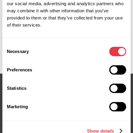
our social media, advertising and analytics partners who
Solicitar precio
may combine it with other information that you’ve
provided to them or that they’ve collected from your use
of their services.
OEM
MS36082124R, 68375407AD, 68375407AE, 68375407AF,
Consent
68375407AG, 68375407AI, 68581380AA, 68628263AB,
Necessary
Selection
JP104, JP104R, JP404NLR0OU, JP404NLR0R, JP9104R
Preferences
Statistics
Suscríbete a nuestro boletín
Marketing
No te pierdas ofertas exclusivas y descuentos
Suscribirse
Show details