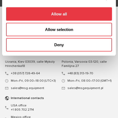
Allow all
CHATEA CON
NOSOTROS
Allow selection
CONTACTOS
Deny
Oficina de representación en
Oficina de representación en
Ucrania
Polonia
Ucrania, Kiev 03039, calle Mykoly
Polonia, Varsovia 03-120, calle
Hrinchenka18
Familijna 27
+38 (057) 728-49-64
+48 (83) 313-19-70
Mon–Fri, 09:00–18:00 (UTC+3)
Mon–Fri, 08:00–17:00 (GMT+1)
sales@msg.equipment
sales@msgequipment.pl
International contacts
USA office
+1 805 702 2714
Mexico office