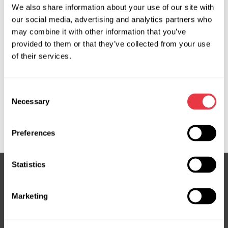
We also share information about your use of our site with
our social media, advertising and analytics partners who
may combine it with other information that you’ve
Solicitar precio
provided to them or that they’ve collected from your use
of their services.
OEM
Consent
MS36022M53M, 3GS4331, ATGE41341RB, ATGE41342RB,
Necessary
Selection
E4134, FE0132110B, FE0132110C, FE0132110D, MA108,
MA108R, MA401NLR0R, MA9108R
Preferences
Statistics
Suscríbete a nuestro boletín
Marketing
No te pierdas ofertas exclusivas y descuentos