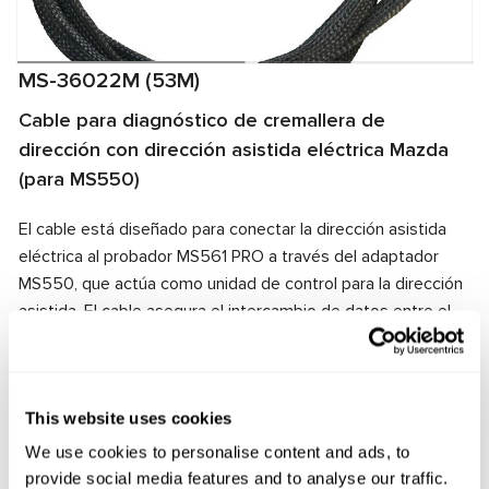
MS-36022M (53M)
Cable para diagnóstico de cremallera de
dirección con dirección asistida eléctrica Mazda
(para MS550)
El cable está diseñado para conectar la dirección asistida
eléctrica al probador MS561 PRO a través del adaptador
MS550, que actúa como unidad de control para la dirección
asistida. El cable asegura el intercambio de datos entre el
probador MS561 PRO, la dirección asistida y el adaptador
MS550. Gracias a la compatibilidad de los conectores del
cable y la dirección asistida eléctrica, se garantiza una
This website uses cookies
conexión rápida y confiable.
We use cookies to personalise content and ads, to
Fabricante:
MSG Equipment
provide social media features and to analyse our traffic.