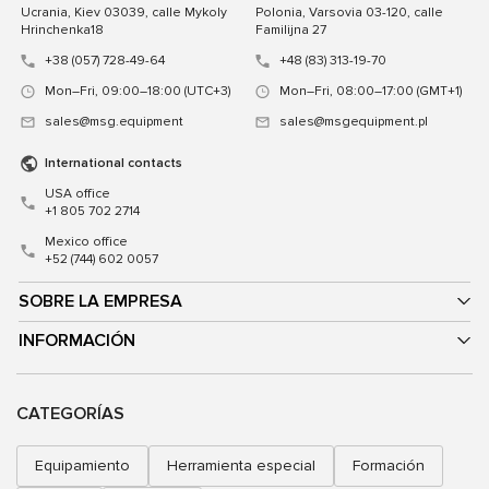
Ucrania, Kiev 03039, calle Mykoly
Polonia, Varsovia 03-120, calle
Hrinchenka18
Familijna 27
+38 (057) 728-49-64
+48 (83) 313-19-70
Mon–Fri, 09:00–18:00 (UTC+3)
Mon–Fri, 08:00–17:00 (GMT+1)
sales@msg.equipment
sales@msgequipment.pl
International contacts
USA office
+1 805 702 2714
Mexico office
+52 (744) 602 0057
SOBRE LA EMPRESA
INFORMACIÓN
CATEGORÍAS
Equipamiento
Herramienta especial
Formación