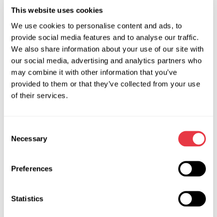
Solicitar precio
This website uses cookies
We use cookies to personalise content and ads, to
provide social media features and to analyse our traffic.
OEM
We also share information about your use of our site with
our social media, advertising and analytics partners who
MS3601029R, 06335265, 131090, 3GS2918,
may combine it with other information that you’ve
53600S5SG600, 53601S3YA62, 53606S5AG01,
provided to them or that they’ve collected from your use
53606S5AG42, 53606S5AG61, 53606S5BG41,
of their services.
53606S5SG63, 53606S5SG64, 53606S5SP63,
53606S5TG32, 53606S5TG33, 53606S5TP32,
Consent
53606S5TP34, 53606S6AG31, 53606S6FG63,
Necessary
Selection
5360BS5AG600, 5360DS5SG600, 5360ES6FG600,
5360GS5SG600, 5360GS5VG300, 5360GS6AG300,
5360GS6FG600, 5600S5AG00, 5600S5AG600,
Preferences
ATGE40272RB, DSR1635L, E4027, E4245, HO106, HO106R,
HO125, HO125R, HO406NLF0R, HO424NLF1R, HO9106R,
Statistics
HO9125R, JRP945, R0808, SR22088