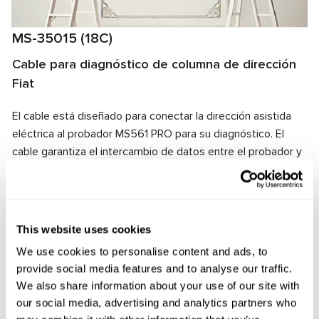
MS-35015 (18C)
Cable para diagnóstico de columna de dirección
Fiat
El cable está diseñado para conectar la dirección asistida
eléctrica al probador MS561 PRO para su diagnóstico. El
cable garantiza el intercambio de datos entre el probador y
la dirección asistida, además de suministrar energía
eléctrica a la unidad. Gracias a la compatibilidad de los
conectores del cable y la dirección asistida eléctrica, se
garantiza una conexión rápida y confiable.
This website uses cookies
We use cookies to personalise content and ads, to
Fabricante:
MSG Equipment
provide social media features and to analyse our traffic.
We also share information about your use of our site with
our social media, advertising and analytics partners who