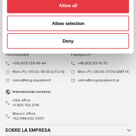
CHATEA CON
Allow all
NOSOTROS
Allow selection
CONTACTOS
Oficina de representación en
Oficina de representación en
Deny
Ucrania
Polonia
Ucrania, Kiev 03039, calle Mykoly
Polonia, Varsovia 03-120, calle
Hrinchenka18
Familijna 27
+38 (057) 728-49-64
+48 (83) 313-19-70
Mon–Fri, 09:00–18:00 (UTC+3)
Mon–Fri, 08:00–17:00 (GMT+1)
sales@msg.equipment
sales@msgequipment.pl
International contacts
USA office
+1 805 702 2714
Mexico office
+52 (744) 602 0057
SOBRE LA EMPRESA