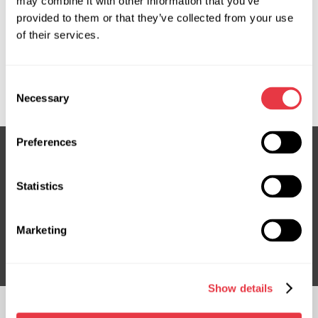
Solicitar precio
may combine it with other information that you’ve
provided to them or that they’ve collected from your use
of their services.
OEM
Consent
MS3501518C, 46536841, 51832917, FI707R, JCR124
Necessary
Selection
Preferences
Suscríbete a nuestro boletín
Statistics
No te pierdas ofertas exclusivas y descuentos
Marketing
Suscribirse
Show details