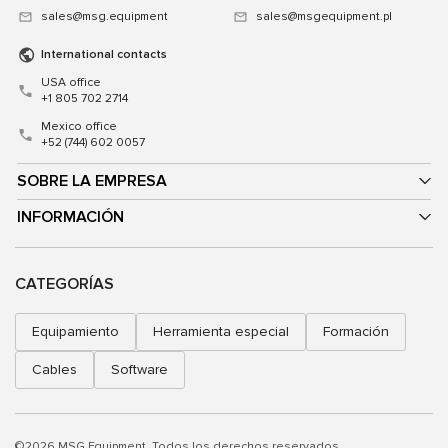
sales@msg.equipment
sales@msgequipment.pl
International contacts
USA office
+1 805 702 2714
Mexico office
+52 (744) 602 0057
SOBRE LA EMPRESA
INFORMACIÓN
CATEGORÍAS
Equipamiento
Herramienta especial
Formación
Cables
Software
©2026 MSG Equipment. Todos los derechos reservados