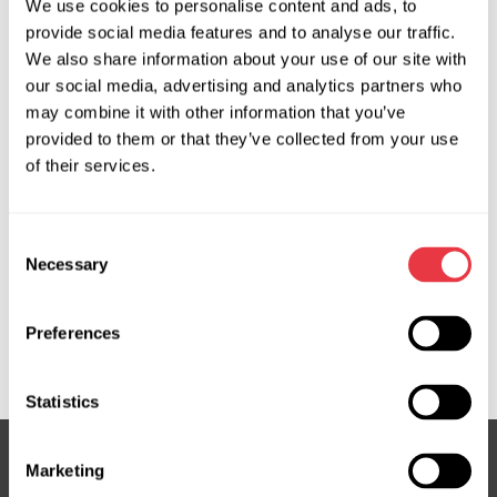
Solicitar precio
We use cookies to personalise content and ads, to
provide social media features and to analyse our traffic.
We also share information about your use of our site with
OEM
our social media, advertising and analytics partners who
may combine it with other information that you’ve
MS350077C, 160040, 18CE026, 18CE027, 48805AX700,
provided to them or that they’ve collected from your use
48805BC15B, 48810AX700, 48810AX705, 48810AX710,
of their services.
48810BC15A, 48810BC15B, 716520040, 8200294976,
8200294978, 8200307151, 8200307154, 8200598430,
Consent
8200598432, 8200598436, 8200598437, 8200751219,
Necessary
Selection
8200751234, 8200751237, 8200826806, 8200826807,
8200826816, 8200826817, 8200937929, 8200937939,
852014700, DSC0038L, JCR131, JCR167, JCR170, N67501S,
Preferences
NI702R, RE704R
Statistics
Marketing