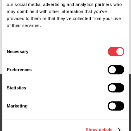
our social media, advertising and analytics partners who
Solicitar precio
may combine it with other information that you’ve
provided to them or that they’ve collected from your use
of their services.
OEM
MS100044D, 0422000642, 0422000690, 0422000691,
Consent
600738000, 600738000C, 600738000D, 8839042010,
Necessary
Selection
EVAC0011R, EVAC0077R
Preferences
Statistics
Suscríbete a nuestro boletín
Marketing
No te pierdas ofertas exclusivas y descuentos
Suscribirse
Show details