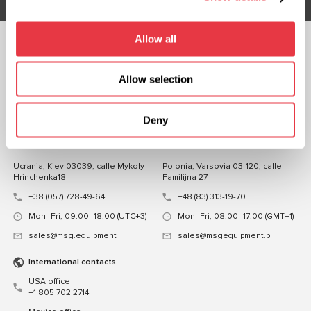
Allow all
CHATEA CON
NOSOTROS
Allow selection
CONTACTOS
Deny
Oficina de representación en
Oficina de representación en
Ucrania
Polonia
Ucrania, Kiev 03039, calle Mykoly
Polonia, Varsovia 03-120, calle
Hrinchenka18
Familijna 27
+38 (057) 728-49-64
+48 (83) 313-19-70
Mon–Fri, 09:00–18:00 (UTC+3)
Mon–Fri, 08:00–17:00 (GMT+1)
sales@msg.equipment
sales@msgequipment.pl
International contacts
USA office
+1 805 702 2714