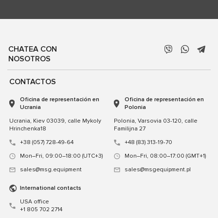
CHATEA CON
NOSOTROS
CONTACTOS
Oficina de representación en
Oficina de representación en
Ucrania
Polonia
Ucrania, Kiev 03039, calle Mykoly
Polonia, Varsovia 03-120, calle
Hrinchenka18
Familijna 27
+38 (057) 728-49-64
+48 (83) 313-19-70
Mon–Fri, 09:00–18:00 (UTC+3)
Mon–Fri, 08:00–17:00 (GMT+1)
sales@msg.equipment
sales@msgequipment.pl
International contacts
USA office
+1 805 702 2714