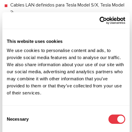
Cables LAN definidos para Tesla Model S/X, Tesla Model
3;
Configuraciones definidas para Tesla Model S/X, Tesla
Model 3.
El cable se conecta al dispositivo y al ordenador de a bordo,
This website uses cookies
es necesario configurar la conexión del ordenador al punto
We use cookies to personalise content and ads, to
de acceso Wi-Fi del módulo para que funcione.
provide social media features and to analyse our traffic.
We also share information about your use of our site with
Loki es fácil de instalar y operar, tiene una interfaz intuitiva,
our social media, advertising and analytics partners who
el software se actualiza automáticamente de forma gratuita.
may combine it with other information that you’ve
Loki es fácil de instalar y operar, tiene una interfaz intuitiva,
provided to them or that they’ve collected from your use
el software se actualiza automáticamente de forma gratuita.
of their services.
Loki es fácil de instalar y operar, tiene una interfaz intuitiva,
el software se actualiza automáticamente de forma gratuita.
Consent
Necessary
El fabricante de loki garantiza soporte técnico gratuito a
Selection
todos los clientes y pronta respuesta de los desarrolladores