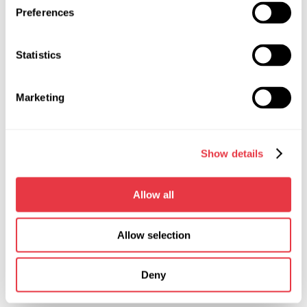
de loki-tesla.com.
Preferences
Preparación de estaciones de servicio para trabajar
con coches eléctricos Tesla
Statistics
Además de un dispositivo Loki especializado para el
diagnóstico de Tesla, el servicio de automóviles debe estar
Marketing
equipado con escáneres para comprobar las baterías de alto
voltaje, herramientas de alto voltaje, megaohmímetros,
dispositivos para comprobar los circuitos eléctricos, ropa de
Show details
protección.
Somos un distribuidor autorizado de Loki y lo sabemos todo
Allow all
sobre estos dispositivos. Para obtener más información
sobre equipos de diagnóstico de vehículos eléctricos y
especificaciones técnicas, visite
servicems.ru
, llame a
Allow selection
nuestros gerentes o haga preguntas a través del formulario
de contacto.
Deny
Dirija sus preguntas a
servicems.ru
.