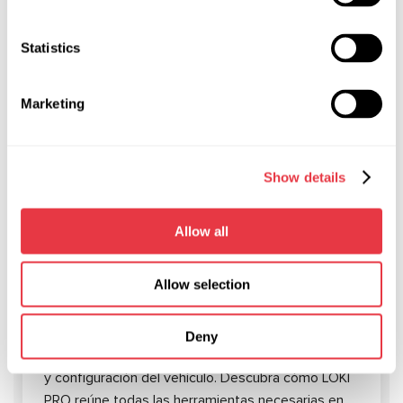
NOTICIAS RELEVANTES
Statistics
ARTÍCULOS
Marketing
Show details
04.08.2026
LOKI PRO — una plataforma unificada para
Allow all
el diagnóstico, mantenimiento y
reparación de Tesla y Rivian
Allow selection
La reparación moderna de vehículos Tesla y Rivian
requiere mucho más que un diagnóstico. También
Deny
incluye procedimientos de servicio, programación
y configuración del vehículo. Descubra cómo LOKI
PRO reúne todas las herramientas necesarias en