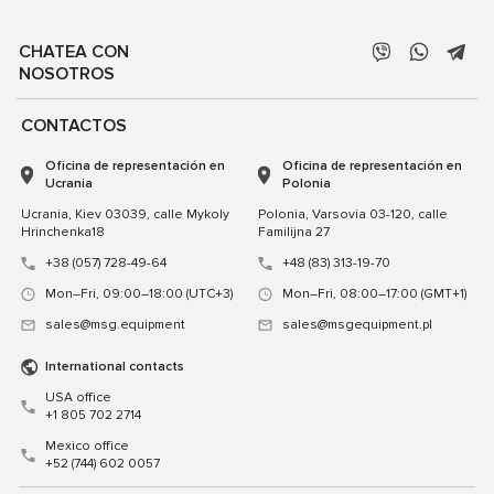
CHATEA CON
NOSOTROS
CONTACTOS
Oficina de representación en
Oficina de representación en
Ucrania
Polonia
Ucrania, Kiev 03039, calle Mykoly
Polonia, Varsovia 03-120, calle
Hrinchenka18
Familijna 27
+38 (057) 728-49-64
+48 (83) 313-19-70
Mon–Fri, 09:00–18:00 (UTC+3)
Mon–Fri, 08:00–17:00 (GMT+1)
sales@msg.equipment
sales@msgequipment.pl
International contacts
USA office
+1 805 702 2714
Mexico office
+52 (744) 602 0057