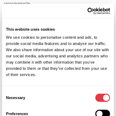
reprogramarán.
La Feria de Tecnología de Automoción TTM 2020
, que
iba a celebrarse en Polonia del 26.03.2020 al 29.03.2020,
se pospone a una nueva fecha: 18.06.2020-21.06.2020.
This website uses cookies
Automechanika Estambul 2020
en Turquía
, que se iba a
We use cookies to personalise content and ads, to
celebrar del 02.04.2020 al 05.04.2020, se ha pospuesto a
provide social media features and to analyse our traffic.
una nueva fecha: 25.06.2020-28.06.2020.
We also share information about your use of our site with
our social media, advertising and analytics partners who
Confiamos en que el aplazamiento de las exposiciones no
may combine it with other information that you’ve
afectará al cumplimiento de todos los objetivos y metas de
provided to them or that they’ve collected from your use
MSG Equipment. Nuestra empresa está plenamente
of their services.
operativa y nuestros expertos técnicos están siempre de
guardia. Los ingenieros están trabajando en la actualización
de los equipos. Seguimos trabajando con nuevos socios y
Consent
clientes y vendiendo nuestros productos en todo el mundo.
Necessary
Selection
Preferences