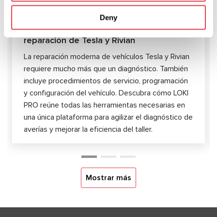
LOKI PRO — una plataforma unificada para
Deny
el diagnóstico, mantenimiento y
reparación de Tesla y Rivian
La reparación moderna de vehículos Tesla y Rivian
requiere mucho más que un diagnóstico. También
incluye procedimientos de servicio, programación
y configuración del vehículo. Descubra cómo LOKI
PRO reúne todas las herramientas necesarias en
una única plataforma para agilizar el diagnóstico de
averías y mejorar la eficiencia del taller.
Mostrar más