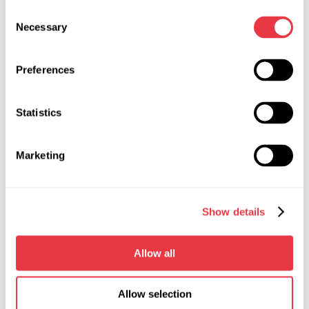
diagnóstico directamente en el vehículo
Consent
Necessary
Selection
Los conductores y las estaciones de servicio necesitan
prepararse para la temporada. MSG Equipment puede
Preferences
ayudar a reducir significativamente el tiempo de reparación y
mejorar la calidad de las reparaciones.
Statistics
Marketing
NOTICIAS RELEVANTES
Show details
ARTÍCULOS
Allow all
Allow selection
04.08.2026