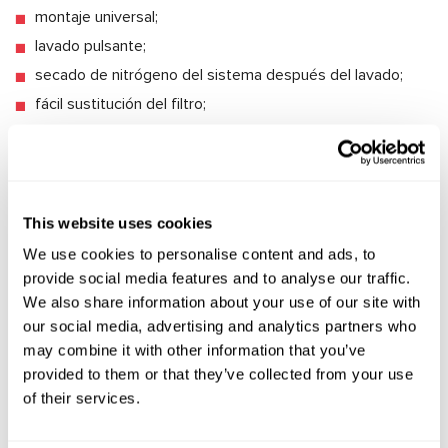
montaje universal;
lavado pulsante;
secado de nitrógeno del sistema después del lavado;
fácil sustitución del filtro;
pequeño tamaño y movilidad de la estación;
MS121
– Comprobador de electroválvulas y embragues de
compresores de aire acondicionado.
This website uses cookies
Beneficios:
We use cookies to personalise content and ads, to
conveniencia y facilidad de uso;
provide social media features and to analyse our traffic.
Selección automática de la electroválvula.
We also share information about your use of our site with
our social media, advertising and analytics partners who
selección automática de la polaridad de la conexión de la
may combine it with other information that you’ve
unidad;
provided to them or that they’ve collected from your use
comprobación simultánea de acoplamiento y válvula;
of their services.
Capacidad de control de la válvula solenoide del
compresor;